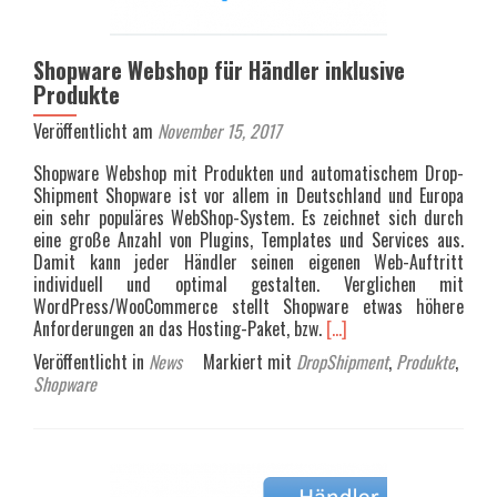
Shopware Webshop für Händler inklusive
Produkte
Veröffentlicht am
November 15, 2017
Shopware Webshop mit Produkten und automatischem Drop-
Shipment Shopware ist vor allem in Deutschland und Europa
ein sehr populäres WebShop-System. Es zeichnet sich durch
eine große Anzahl von Plugins, Templates und Services aus.
Damit kann jeder Händler seinen eigenen Web-Auftritt
individuell und optimal gestalten. Verglichen mit
WordPress/WooCommerce stellt Shopware etwas höhere
Read
Anforderungen an das Hosting-Paket, bzw.
[…]
more
Veröffentlicht in
News
Markiert mit
DropShipment
,
Produkte
,
about
Shopware
Shopware
Webshop
für
Händler
inklusive