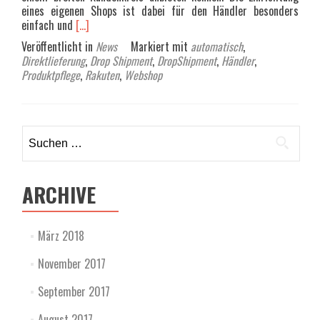
eines eigenen Shops ist dabei für den Händler besonders
Read
einfach und
[…]
more
Veröffentlicht in
News
Markiert mit
automatisch
,
about
Direktlieferung
,
Drop Shipment
,
DropShipment
,
Händler
,
Anbindung
Produktpflege
,
Rakuten
,
Webshop
für
Händler
Shops
auf
Suchen
dem
nach:
Rakuten
Marktplatz
ARCHIVE
März 2018
November 2017
September 2017
August 2017